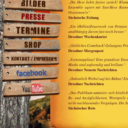
„Die Hexe kehrt furios zurück! Klam
Ensemble agiert mit Star-Hexe Rain
Ovationen!>“
Sächsische Zeitung
„Ein (Höllen)Feuerwerk von Pointen 
unabhängig davon fast noch besser.“
Dresdner Wochenkurier
„Göttliches Comeback! Gelungene Pre
Dresdner Morgenpost
„Szenenapplaus! Eine grandiose Ensem
Maske sind aufwendig und brillant.“
Dresdner Neueste Nachrichten
„Ordentlich Wirbel auf der Bühne! Ei
Dresdner Nachrichten
„Das Publikum amüsiert sich köstlich
Be- und Anzüglichkeiten, Wortspiele 
nicht nachlassendes Vergnügen. Die S
Sächsischer Bote