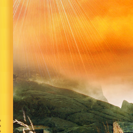
s
a
n