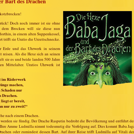
er Bart des Drachen
kotzbrocken!
urück! Doch noch immer ist sie ohne
f dem Brocken will sie diese nun
orthin, in einem alten Suppenkessel,
t trifft sie Uratio die Urzeitschnecke.
er Erde und das Uhrwerk in seinem
t reisen. Als die Hexe sich an seinen
lt sie es und beide landen 500 Jahre
n Mittelalter. Uratios Uhrwerk ist
t im Räderwerk
rünge machen,
n Schaden nur
s Drachen.
iegt er bereit,
hn nur zu zweit!“
uche nach einem Drachen.
werden sie fündig. Der Drache Rasputin bedroht die Bevölkerung und entführt de
. Ihre Amme Ludmilla nimmt todesmutig die Verfolgung auf. Dies kommt Baba Jag
rachen oder zumindest dessen Bart. Auf ihrer Reise trifft Ludmilla auf Vitali de