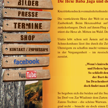
Die Hexe Baba Jaga und d
Kruzitürkendrecksvermaledeiterhunde
Die verrückteste Hexe der Welt ist z
Zauberkraft. Beim Hexensabbat au
zurückerlangen. Doch auf ihrem Flug d
stürzt die Hexe ab. Mitten im Wald. Dor
Uratio lebt schon seit Äonen auf d
Schneckenhaus lässt ihn durch die Zei
Uhrzeigern zu schaffen macht vermasse
in der Vergangenheit – im russische
zerstört.
„Wenn’s knirsch
und Federn Sp
So schließt de
der Bart de
Im Drachenhort l
doch findet man i
So begeben sich die beiden auf die S
Im Dorf von Zar Wladimir dem Zarten 
Zarens Tochter – die schöne Warwara
grad recht – braucht sie doch einen D