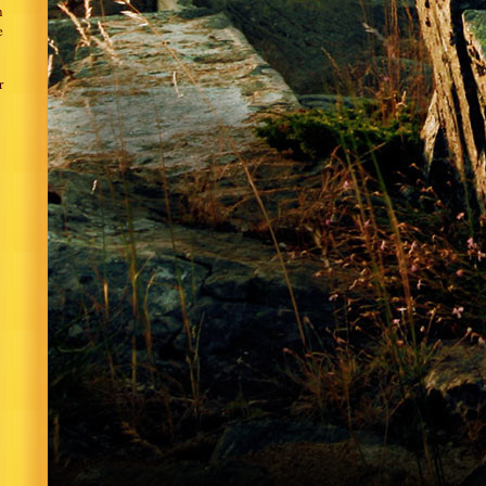
n
e
r